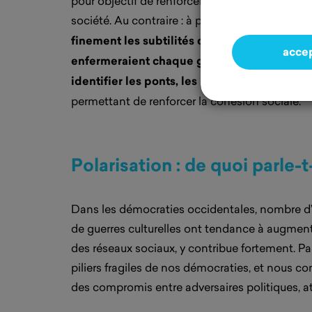
pour objectif de renforcer les effets de bulle e
société. Au contraire : à partir de ce constat,
n
finement les subtilités des opinions pour dé
acce
enfermeraient chaque groupe dans des prof
identifier les ponts, les points de consens
permettant de renforcer la cohésion sociale.
Polarisation : de quoi parle-
Dans les démocraties occidentales, nombre d’étu
de guerres culturelles ont tendance à augmente
des réseaux sociaux, y contribue fortement. Parf
piliers fragiles de nos démocraties, et nous c
des compromis entre adversaires politiques, att