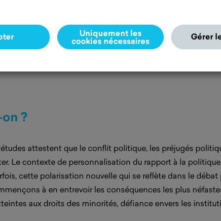
t la fragmentation de la
ous travaillons à analyser
passer les clichés qui
Uniquement les
pter
Gérer l
cookies nécessaires
ils stéréotypés
,
et à
us et de rassemblement
t-on ?
des attestent que le conflit politique, les préjugés politiq
r. Le contexte de personnalisation du rapport à la politique
ois, cette polarisation nouvelle qui se reflète dans le débat 
ommençons à en entrevoir les conséquences les plus néfastes
eintes aux droits des minorités, défiance envers les instituti