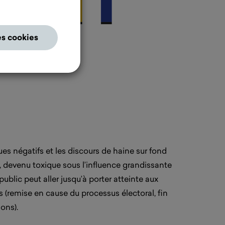
es cookies
ues négatifs et les discours de haine sur fond
, devenu toxique sous l’influence grandissante
public peut aller jusqu’à porter atteinte aux
 (remise en cause du processus électoral, fin
ons).