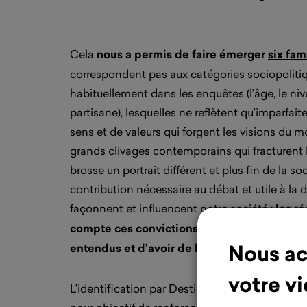
Cela
nous a permis de faire émerger
six fam
correspondent pas aux catégories sociopolitiq
habituellement dans les enquêtes (l’âge, le ni
partisane), lesquelles ne reflètent qu’imparfai
sens et de valeurs qui forgent les visions du mo
grands clivages contemporains qui fracturent 
brosse un portrait différent et plus fin de la so
contribution nécessaire au débat et utile à la d
façonnent et influencent notre société :
les r
compte ces convictions profondes ont d’aut
Nous ac
entendus et d’avoir de l’impact.
votre vi
L’identification par Destin Commun de ces fam