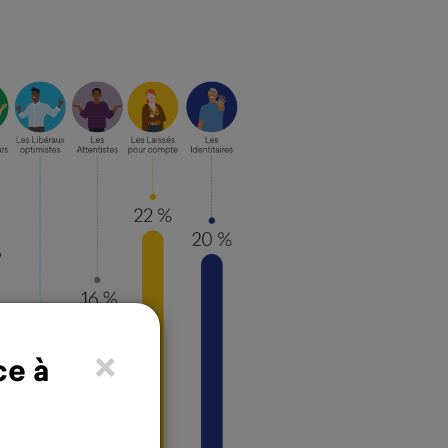
×
ce à