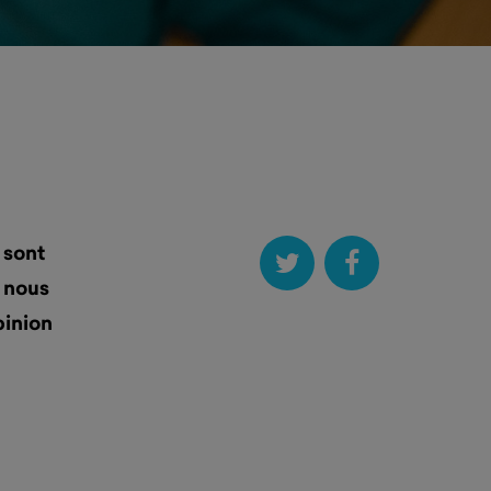
 sont
, nous
pinion