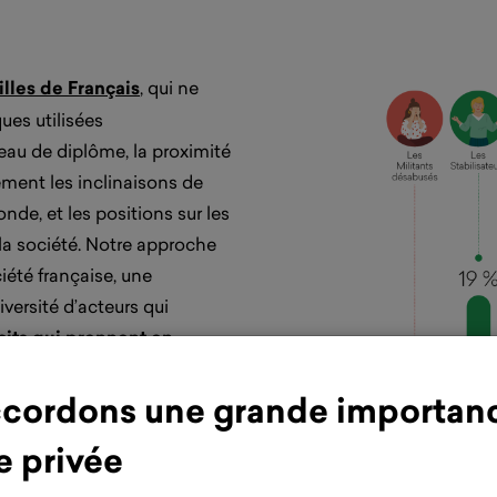
illes de Français
, qui ne
ues utilisées
veau de diplôme, la proximité
tement les inclinaisons de
nde, et les positions sur les
la société. Notre approche
ciété française, une
iversité d’acteurs qui
écits qui prennent en
ant plus de chances d’être
cordons une grande importan
e privée
illes de valeurs n’a pas