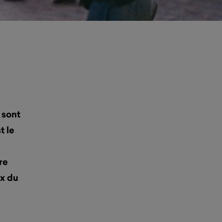
 sont
t le
re
ux du