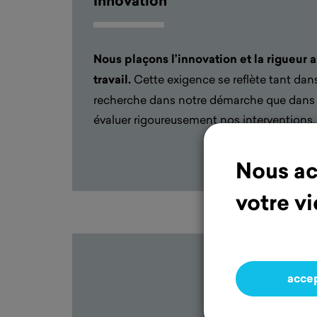
Innovation
Nous
pl
açons
l’
innovation
et la rigueur
travail
.
Cette exigence se reflète tant dans 
recherche dans notre démarche que dans
évaluer rigoureusement nos interventions.
Nous ac
votre vi
acce