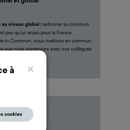
onal et global
u niveau global :
redonner au
commun
est pas qu’un enjeu pour la Franc
e.
re in Common, nous mettons en commun
 ce que nous apprenons avec nos collègues
grandes démocraties.
×
ce à
es cookies