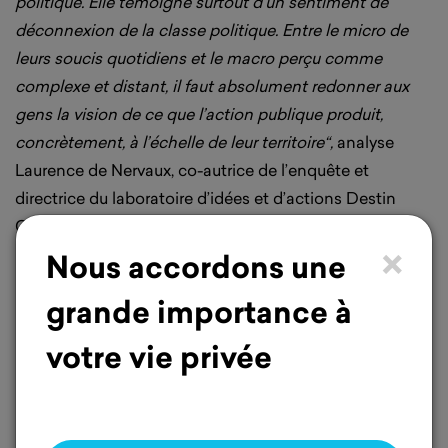
politique. Elle témoigne surtout d’un sentiment de
déconnexion de la classe politique. Entre le micro de
leurs soucis quotidiens et le macro perçu comme
complexe et distant, il faut absolument redonner aux
gens la vision de ce que l’action publique produit,
concrètement, à l’échelle de leur territoire“,
analyse
Laurence de Nervaux, co-autrice de l’enquête et
directrice du laboratoire d’idées et d’actions Destin
Commun.
×
Nous accordons une
Dans la tête des
grande importance à
abstentionnistes : au
votre vie privée
pays du malaise et du