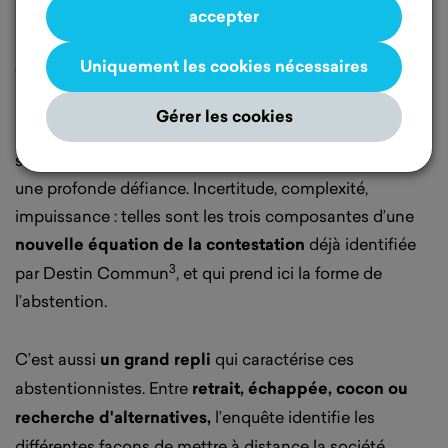
repli
accepter
Uniquement les cookies nécessaires
“Frustré”, “sur un fil”, “incertain”, “perdu”... C’est ainsi que
les abstentionnistes se décrivent eux-mêmes. Ce
grand
Gérer les cookies
malaise
est alimenté par une peur de l’avenir et un
sentiment de complexification du monde qui nourrit
une profonde défiance. Incertitude, complexité,
impuissance : telles sont les trois composantes d’une
nouvelle équation de la contestation
déjà identifiée
3
par Destin Commun
, et qui prend ici la forme de
l’abstention.
C’est aussi
un grand repli
qui caractérise ces
abstentionnistes. Entre
retrait, échappée, cocon ou
recherche d'alternatives,
l’enquête identifie les
différentes façons de mettre à distance la société.