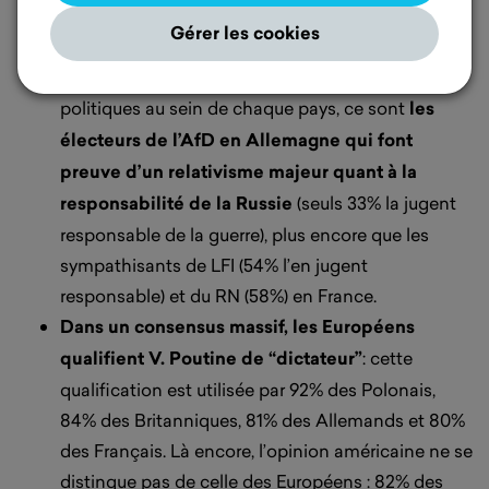
D. Trump, 60% des Américains (y compris 53% des
Gérer les cookies
électeurs Républicains) partagent ce point de vue.
Si des écarts apparaissent selon les orientations
politiques au sein de chaque pays, ce sont
les
électeurs de l’AfD en Allemagne qui font
preuve d’un relativisme majeur quant à la
responsabilité de la Russie
(seuls 33% la jugent
responsable de la guerre), plus encore que les
sympathisants de LFI (54% l’en jugent
responsable) et du RN (58%) en France.
Dans un consensus massif, les Européens
qualifient V. Poutine de “dictateur”
: cette
qualification est utilisée par 92% des Polonais,
84% des Britanniques, 81% des Allemands et 80%
des Français. Là encore, l’opinion américaine ne se
distingue pas de celle des Européens : 82% des