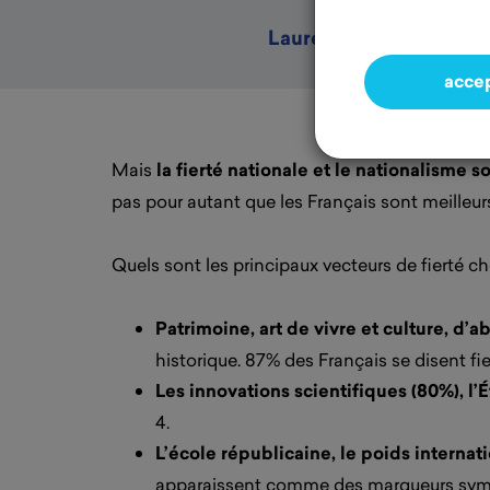
Laurence de Nervaux, 
acce
Mais
la fierté nationale et le nationalisme s
pas pour autant que les Français sont meilleurs
Quels sont les principaux vecteurs de fierté ch
Patrimoine, art de vivre et culture, d’ab
historique. 87% des Français se disent fier
Les innovations scientifiques (80%), l’É
4.
L’école républicaine, le poids internati
apparaissent comme des marqueurs symbo