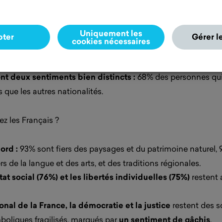
directrice de Destin Commun
Uniquement les
pter
Gérer l
cookies nécessaires
ont deux sentiments bien distincts :
68% des personnes qui s
 que les autres nationalités.
ez les Français ?
ord :
93% sont fiers des paysages et du patrimoine naturel, 
s de la langue et des arts, et des traditions régionales.
tat social (76%) et les libertés individuelles (75%)
restent 
onal de la France, la démocratie et la justice
restent des so
liques fragilisés, marqués par
un sentiment de gâchis
.