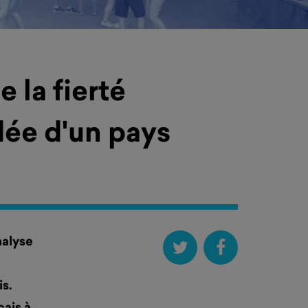
 la fierté
idée d'un pays
nalyse
is.
çais à