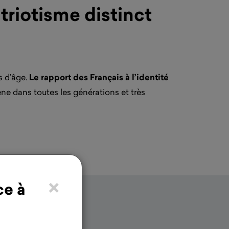
triotisme distinct
s d’âge.
Le rapport des Français à l’identité
ne dans toutes les générations et très
×
ce à
revendiquer le